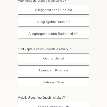
Miről híres az Újpesti Megyeri híd?
A leghosszabb Duna híd
A legrégebbi Duna híd
A legforgalmasabb Budapesti híd
Kiről kapta a városi uszoda a nevét?
Gyurta Dániel
Egerszegi Krisztina
Halassy Olivér
Melyik Újpest legrégebbi iskolája?
Károlyi István Ált. Isk.