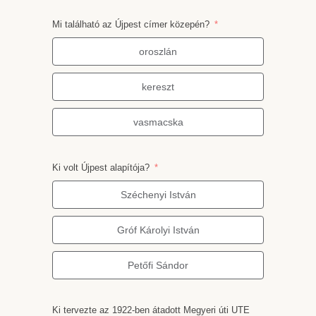
Mi található az Újpest címer közepén?
oroszlán
kereszt
vasmacska
Ki volt Újpest alapítója?
Széchenyi István
Gróf Károlyi István
Petőfi Sándor
Ki tervezte az 1922-ben átadott Megyeri úti UTE