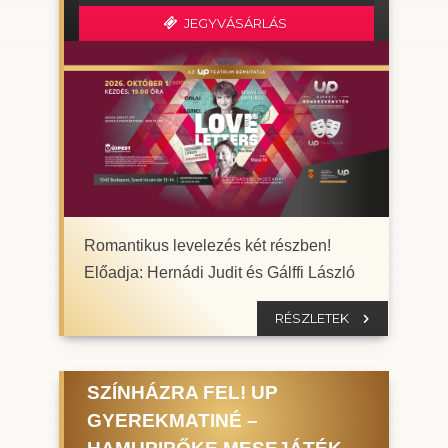
JEGYVÁSÁRLÁS
Romantikus levelezés két részben!
Előadja: Hernádi Judit és Gálffi László
RÉSZLETEK
SZÍNHÁZRA FEL! UP
GYEREKMATINÉ –