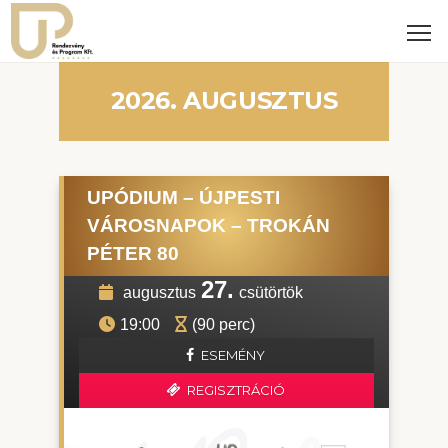
2026. AUGUSZTUS
UPÓDIUM – ÚJPESTI
VÁROSNAPOK – TROKÁN
PÉTER 80
27.
augusztus
csütörtök
19:00
(90 perc)
ESEMÉNY
REGISZTRÁCIÓ