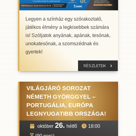
Legyen a színház egy szórakoztató,
játékos élmény a legkisebbek számára
is! Szóljatok anyának, apának, tesónak,
unokatesónak, a szomszédnak és
gyertek!
RÉSZLETEK
VILÁGJÁRÓ SOROZAT
NÉMETH GYÖRGGYEL –
PORTUGÁLIA, EURÓPA
LEGNYUGATIBB ORSZÁGA!
26.
október
hétfő
18:00
(90 perc)