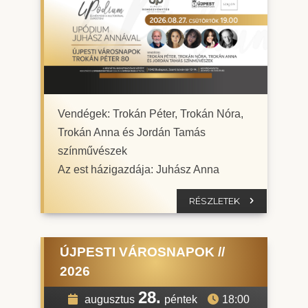
Vendégek: Trokán Péter, Trokán Nóra,
Trokán Anna és Jordán Tamás
színművészek
Az est házigazdája: Juhász Anna
RÉSZLETEK
ÚJPESTI VÁROSNAPOK //
2026
28.
augusztus
péntek
18:00