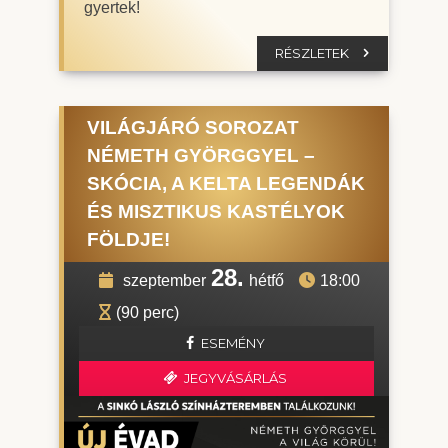
gyertek!
RÉSZLETEK
VILÁGJÁRÓ SOROZAT
NÉMETH GYÖRGGYEL –
SKÓCIA, A KELTA LEGENDÁK
ÉS MISZTIKUS KASTÉLYOK
FÖLDJE!
28.
szeptember
hétfő
18:00
(90 perc)
ESEMÉNY
JEGYVÁSÁRLÁS