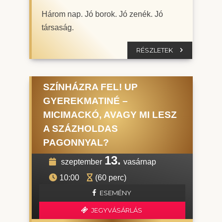
Három nap. Jó borok. Jó zenék. Jó
társaság.
RÉSZLETEK
SZÍNHÁZRA FEL! UP
GYEREKMATINÉ –
MICIMACKÓ, AVAGY MI LESZ
A SZÁZHOLDAS
PAGONNYAL?
13.
szeptember
vasárnap
10:00
(60 perc)
ESEMÉNY
JEGYVÁSÁRLÁS