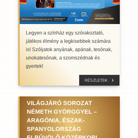
Legyen a színház egy szórakoztató,
játékos élmény a legkisebbek számára
is! Szóljatok anyának, apának, tesónak,
unokatesónak, a szomszédnak és
gyertek!
RÉSZLETEK
VILÁGJÁRÓ SOROZAT
NÉMETH GYÖRGGYEL –
ARAGÓNIA, ÉSZAK-
SPANYOLORSZÁG
ELBŰVÖLŐ KÖZÉPKORI