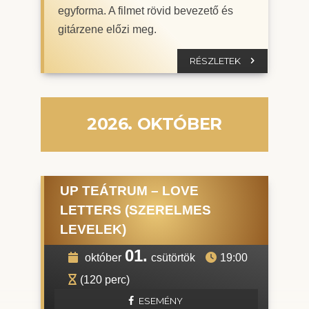
egyforma. A filmet rövid bevezető és
gitárzene előzi meg.
RÉSZLETEK
2026. OKTÓBER
UP TEÁTRUM – LOVE
LETTERS (SZERELMES
LEVELEK)
01.
október
csütörtök
19:00
(120 perc)
ESEMÉNY