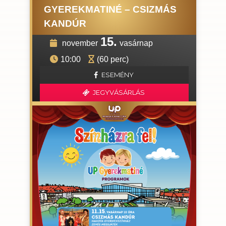
GYEREKMATINÉ – CSIZMÁS
KANDÚR
15.
november
vasárnap
10:00
(60 perc)
ESEMÉNY
JEGYVÁSÁRLÁS