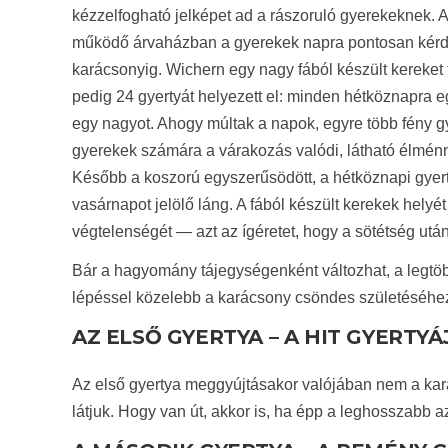
kézzelfogható jelképet ad a rászoruló gyerekeknek.
működő árvaházban a gyerekek napra pontosan kérd
karácsonyig. Wichern egy nagy fából készült kereket 
pedig 24 gyertyát helyezett el: minden hétköznapra e
egy nagyot. Ahogy múltak a napok, egyre több fény gy
gyerekek számára a várakozás valódi, látható élménn
Később a koszorú egyszerűsödött, a hétköznapi gyert
vasárnapot jelölő láng. A fából készült kerekek helyé
végtelenségét — azt az ígéretet, hogy a sötétség után
Bár a hagyomány tájegységenként változhat, a legtöb
lépéssel közelebb a karácsony csöndes születéséhe
AZ ELSŐ GYERTYA – A HIT GYERTYÁ
Az első gyertya meggyújtásakor valójában nem a kará
látjuk. Hogy van út, akkor is, ha épp a leghosszabb a