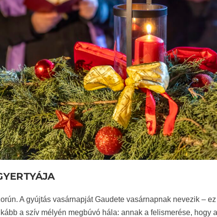
GYERTYÁJA
szorún. A gyújtás vasárnapját Gaudete vasárnapnak nevezik – ez
inkább a szív mélyén megbúvó hála: annak a felismerése, hogy a