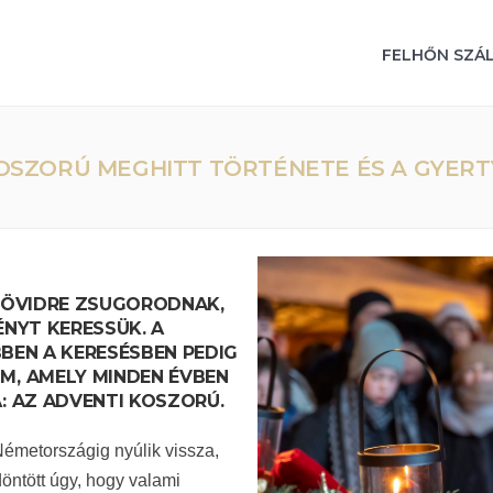
FELHŐN SZÁ
 KOSZORÚ MEGHITT TÖRTÉNETE ÉS A GYER
 RÖVIDRE ZSUGORODNAK,
ÉNYT KERESSÜK. A
BBEN A KERESÉSBEN PEDIG
M, AMELY MINDEN ÉVBEN
: AZ ADVENTI KOSZORÚ.
Németországig nyúlik vissza,
öntött úgy, hogy valami