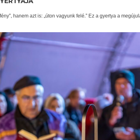
GYERTYÁJA
ény”, hanem azt is: „úton vagyunk felé.” Ez a gyertya a megúju