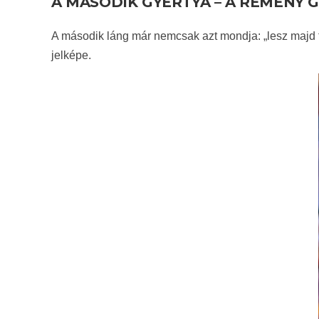
A MÁSODIK GYERTYA – A REMÉNY 
A második láng már nemcsak azt mondja: „lesz majd f
jelképe.