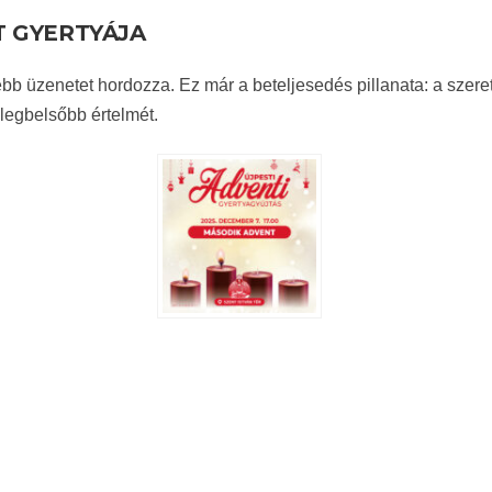
T GYERTYÁJA
bb üzenetet hordozza. Ez már a beteljesedés pillanata: a szer
y legbelsőbb értelmét.