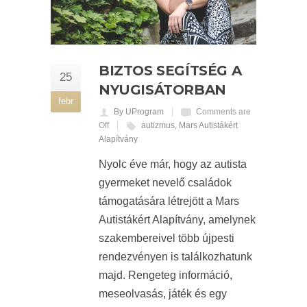
BIZTOS SEGÍTSÉG A
25
NYUGISÁTORBAN
febr
By UProgram
Comments are
Off
autizmus
,
Mars Autistákért
Alapítvány
Nyolc éve már, hogy az autista
gyermeket nevelő családok
támogatására létrejött a Mars
Autistákért Alapítvány, amelynek
szakembereivel több újpesti
rendezvényen is találkozhatunk
majd. Rengeteg információ,
meseolvasás, játék és egy