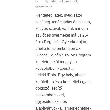
Off
lélekupoló
,
régi idők
gyereknapja
Rengeteg játék, nyugisátor,
segítség, tanácsadás és biztató,
kedves szavak várnak minden
szülőt és gyermeket május 25-
én a Régi Idők Gyereknapján,
ahol a templomkertben az
Újpesti Felhőn Szállók Program
keretein belül megnyitja
képzeletbeli kapuját a
LélekUPoló. Egy hely, ahol a
kerületben és a kerülettel együtt
dolgozó, segítő
szakemberekkel,
egyesületekkel és
alapítványokkal ismerkedhetnek