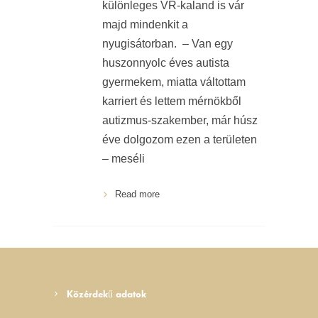
különleges VR-kaland is vár
majd mindenkit a
nyugisátorban. – Van egy
huszonnyolc éves autista
gyermekem, miatta váltottam
karriert és lettem mérnökből
autizmus-szakember, már húsz
éve dolgozom ezen a területen
– meséli
Read more
Közérdekű adatok