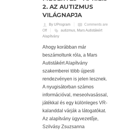
2. AZ AUTIZMUS
VILÁGNAPJA
By UProgram
Comments are
Off
autizmus
,
Mars Autistákért
Alapítvány
Ahogy korábban már
beszámoltunk róla, a Mars
Autistákért Alapítvány
szakemberei több újpesti
rendezvényen is jelen lesznek.
A nyugisátorban számos
információval, meseolvasással,
játékkal és egy különleges VR-
kalanddal várják a látogatókat.
Az alapítvány ügyvezetője,
Szilvásy Zsuzsanna