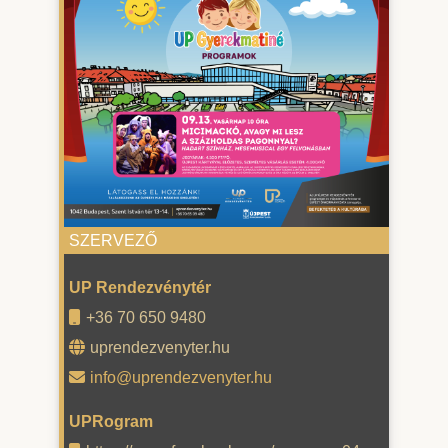
SZERVEZŐ
UP Rendezvénytér
+36 70 650 9480
uprendezvenyter.hu
info@uprendezvenyter.hu
UPRogram