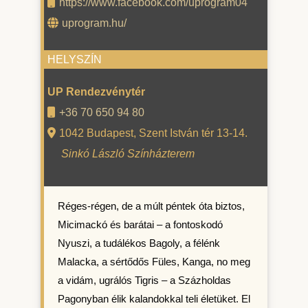
https://www.facebook.com/uprogram04
uprogram.hu/
HELYSZÍN
UP Rendezvénytér
+36 70 650 94 80
1042 Budapest, Szent István tér 13-14.
Sinkó László Színházterem
Réges-régen, de a múlt péntek óta biztos,
Micimackó és barátai – a fontoskodó
Nyuszi, a tudálékos Bagoly, a félénk
Malacka, a sértődős Füles, Kanga, no meg
a vidám, ugrálós Tigris – a Százholdas
Pagonyban élik kalandokkal teli életüket. El