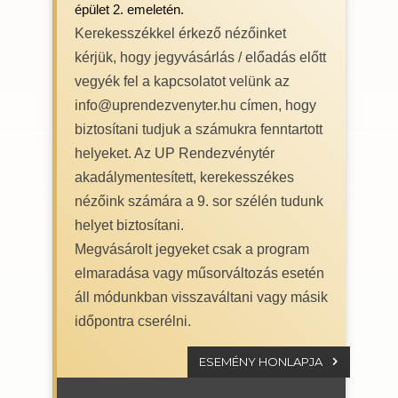
épület 2. emeletén.
Kerekesszékkel érkező nézőinket
kérjük, hogy jegyvásárlás / előadás előtt
vegyék fel a kapcsolatot velünk az
info@uprendezvenyter.hu címen, hogy
biztosítani tudjuk a számukra fenntartott
helyeket. Az UP Rendezvénytér
akadálymentesített, kerekesszékes
nézőink számára a 9. sor szélén tudunk
helyet biztosítani.
Megvásárolt jegyeket csak a program
elmaradása vagy műsorváltozás esetén
áll módunkban visszaváltani vagy másik
időpontra cserélni.
ESEMÉNY HONLAPJA