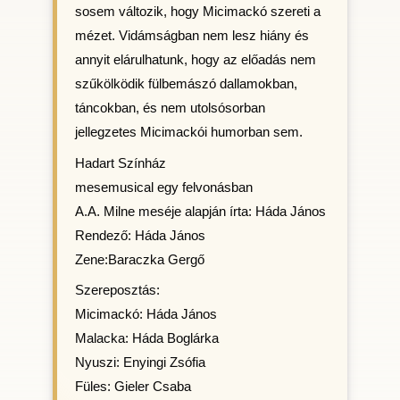
sosem változik, hogy Micimackó szereti a
mézet. Vidámságban nem lesz hiány és
annyit elárulhatunk, hogy az előadás nem
szűkölködik fülbemászó dallamokban,
táncokban, és nem utolsósorban
jellegzetes Micimackói humorban sem.
Hadart Színház
mesemusical egy felvonásban
A.A. Milne meséje alapján írta: Háda János
Rendező: Háda János
Zene:Baraczka Gergő
Szereposztás:
Micimackó: Háda János
Malacka: Háda Boglárka
Nyuszi: Enyingi Zsófia
Füles: Gieler Csaba