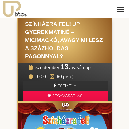
SZÍNHÁZRA FEL! UP
GYEREKMATINÉ –
MICIMACKÓ, AVAGY MI LESZ
A SZÁZHOLDAS
PAGONNYAL?
13.
szeptember
vasárnap
10:00
(60 perc)
ESEMÉNY
JEGYVÁSÁRLÁS