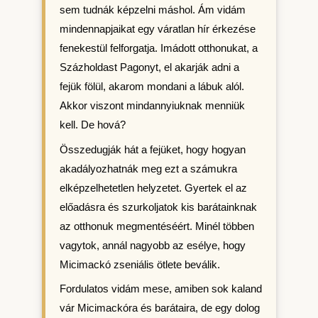
sem tudnák képzelni máshol. Ám vidám
mindennapjaikat egy váratlan hír érkezése
fenekestül felforgatja. Imádott otthonukat, a
Százholdast Pagonyt, el akarják adni a
fejük fölül, akarom mondani a lábuk alól.
Akkor viszont mindannyiuknak menniük
kell. De hová?
Összedugják hát a fejüket, hogy hogyan
akadályozhatnák meg ezt a számukra
elképzelhetetlen helyzetet. Gyertek el az
előadásra és szurkoljatok kis barátainknak
az otthonuk megmentéséért. Minél többen
vagytok, annál nagyobb az esélye, hogy
Micimackó zseniális ötlete beválik.
Fordulatos vidám mese, amiben sok kaland
vár Micimackóra és barátaira, de egy dolog