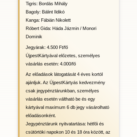
Tigris: Bordás Mihály
Bagoly: Bálint Ildikó
Kanga: Fábián Nikolett
Róbert Gida: Háda Jázmin / Monori
Dominik
Jegyárak: 4.500 Ft/fő
ÚjpestKártyával előzetes, személyes
vásárlás esetén: 4.000/fő
Az előadások látogatását 4 éves kortól
ajánljuk. Az ÚjpestKártyás kedvezmény
csak jegypénztárunkban, személyes
vásárlás esetén váltható be és egy
kártyával maximum 6 db jegy vásárolható
előadásonként.
Jegypénztárunk nyitvatartása: hétfői és
csütörtöki napokon 10 és 18 óra között, az