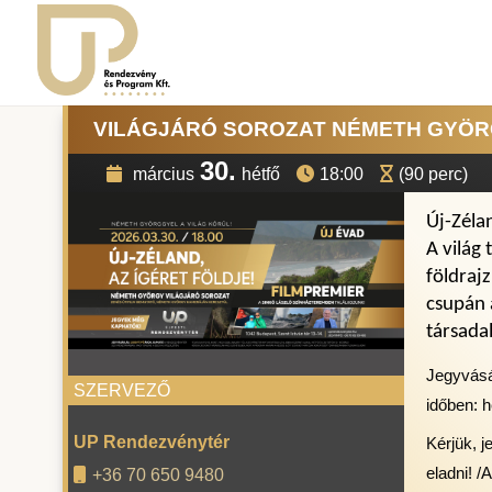
VILÁGJÁRÓ SOROZAT NÉMETH GYÖRGG
30.
március
hétfő
18:00
(90 perc)
Új-Zéla
A világ 
földraj
csupán 
társada
Jegyvásá
SZERVEZŐ
időben: h
UP Rendezvénytér
Kérjük, 
eladni! /
+36 70 650 9480