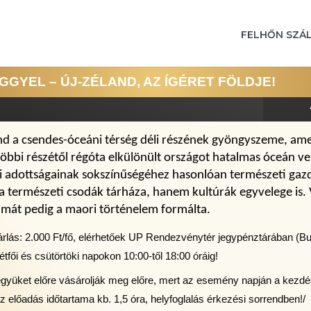
FELHŐN SZÁ
YEL – ÚJ-ZÉLAND, AZ ÍGÉRET FÖLDJE!
nd a csendes-óceáni térség déli részének gyöngyszeme, amely
többi részétől régóta elkülönült országot hatalmas óceán ves
zi adottságainak sokszínűségéhez hasonlóan természeti gazd
a természeti csodák tárháza, hanem kultúrák egyvelege is.
lmát pedig a maori történelem formálta.
rlás: 2.000 Ft/fő, elérhetőek UP Rendezvénytér jegypénztárában (Buda
étfői és csütörtöki napokon 10:00-től 18:00 óráig!
jegyüket előre vásárolják meg előre, mert az esemény napján a kezdé
Az előadás időtartama kb. 1,5 óra, helyfoglalás érkezési sorrendben!/