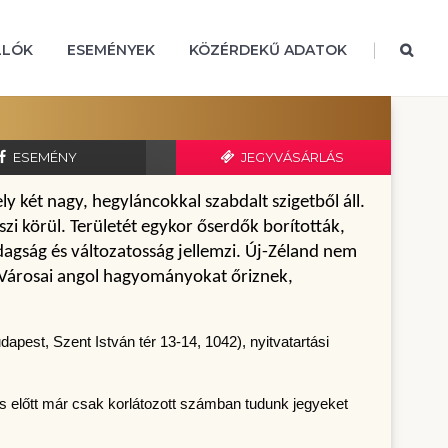
|
LLÓK
ESEMÉNYEK
KÖZÉRDEKŰ ADATOK
ESEMÉNY
JEGYVÁSÁRLÁS
 két nagy, hegyláncokkal szabdalt szigetből áll. 
zi körül. Területét egykor őserdők borították, 
agság és változatosság jellemzi. Új-Zéland nem 
 Városai angol hagyományokat őriznek, 
pest, Szent István tér 13-14, 1042), nyitvatartási
s előtt már csak korlátozott számban tudunk jegyeket