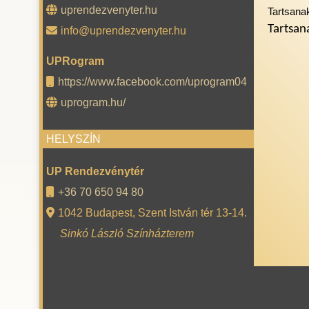
uprendezvenyter.hu
Tartsana
Tartsan
info@uprendezvenyter.hu
UPRogram
https://www.facebook.com/uprogram04
uprogram.hu/
HELYSZÍN
UP Rendezvénytér
+36 70 650 94 80
1042 Budapest, Szent István tér 13-14.
Sinkó László Színházterem