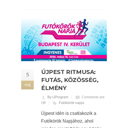
ÚJPEST RITMUSA:
5
FUTÁS, KÖZÖSSÉG,
máj
ÉLMÉNY
By UProgram
Comments are
Off
Futókörök napja
Újpest idén is csatlakozik a
Futókörök Napjához, ahol