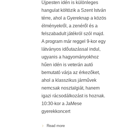
Újpesten idén is különleges
hangulat költözik a Szent István
térre, ahol a Gyereknap a közös
élményekről, a zenéről és a
felszabadult játékról szól majd.
A program már reggel 9-kor egy
látványos időutazással indul,
ugyanis a hagyományokhoz
hűen idén is veterán autó
bemutató várja az érkezőket,
ahol a klasszikus járművek
nemcsak nosztalgiát, hanem
igazi rácsodálkozást is hoznak.
10:30-kor a JaMese
gyerekkoncert
Read more