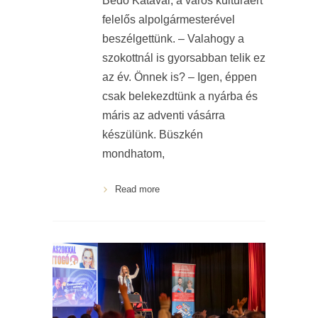
Bedő Katával, a város kultúráért
felelős alpolgármesterével
beszélgettünk. – Valahogy a
szokottnál is gyorsabban telik ez
az év. Önnek is? – Igen, éppen
csak belekezdtünk a nyárba és
máris az adventi vásárra
készülünk. Büszkén
mondhatom,
Read more