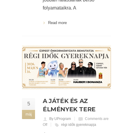
folyamataikra. A
Read more
A JÁTÉK ÉS AZ
5
ÉLMÉNYEK TERE
máj
By UProgram
Comments are
Off
régi idők gyereknapja