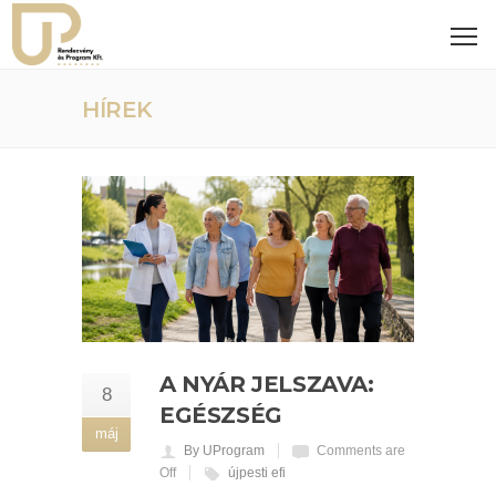
HÍREK
A NYÁR JELSZAVA:
8
EGÉSZSÉG
máj
By UProgram
Comments are
Off
újpesti efi