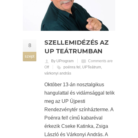
SZELLEMIDÉZÉS AZ
8
UP TEÁTRUMBAN
szept
By UProgram
Comments are
Off
poénra fel
,
UPTeátrum
,
várkonyi andrás
Október 13-án nosztalgikus
hangulattal és vidámsággal telik
meg az UP Újpesti
Rendezvénytér színházterme. A
Poénra fel! című kabaréval
érkezik Cseke Katinka, Zsiga
László és Várkonyi András. A