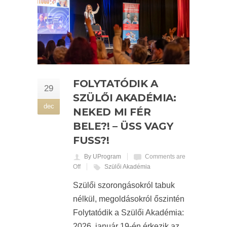
FOLYTATÓDIK A
29
SZÜLŐI AKADÉMIA:
dec
NEKED MI FÉR
BELE?! – ÜSS VAGY
FUSS?!
By UProgram
Comments are
Off
Szülői Akadémia
Szülői szorongásokról tabuk
nélkül, megoldásokról őszintén
Folytatódik a Szülői Akadémia:
2026. január 19-én érkezik az