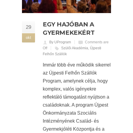
EGY HAJÓBAN A
29
GYERMEKEKÉRT
okt
By UProgram
Comments are
Off
Szülői Akadémia
,
Újpesti
Felhőn Szállók
Immár több éve működik sikerrel
az Újpesti Felhőn Szállók
Program, amelynek célja, hogy
komplex, valós igényekre
reflektáló támogatást nyújtson a
családoknak. A program Újpest
Önkormányzata Szociális
Intézményének Család- és
Gyermekjóléti Központja és a