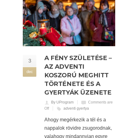
A FÉNY SZÜLETÉSE –
3
AZ ADVENTI
dec
KOSZORÚ MEGHITT
TÖRTÉNETE ÉS A
GYERTYÁK ÜZENETE
By UProgram
Comments are
Off
adventi gyertya
Ahogy megérkezik a tél és a
nappalok rövidre zsugorodnak,
valahogy mindannyian egyre