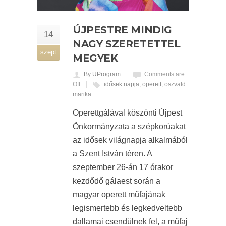
ÚJPESTRE MINDIG
14
NAGY SZERETETTEL
szept
MEGYEK
By UProgram
Comments are
Off
idősek napja
,
operett
,
oszvald
marika
Operettgálával köszönti Újpest
Önkormányzata a szépkorúakat
az idősek világnapja alkalmából
a Szent István téren. A
szeptember 26-án 17 órakor
kezdődő gálaest során a
magyar operett műfajának
legismertebb és legkedveltebb
dallamai csendülnek fel, a műfaj