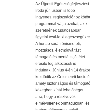
Az Újpesti Egészségfejlesztési
Iroda júniusban is több
ingyenes, regisztrációhoz kötött
programmal várja azokat, akik
szeretnének tudatosabban
figyelni testi-lelki egészségükre.
A hónap során önismereti,
mozgásos, életmódváltást
támogató és mentális jóllétet
erősítő foglalkozások is
indulnak. Június 4-én 14 órakor
kezdődik az Önismereti kóstoló,
amely biztonságos és támogató
közegben kínál lehetőséget
arra, hogy a résztvevők
elmélyüljenek önmagukban, és
jobban rálássanak belső