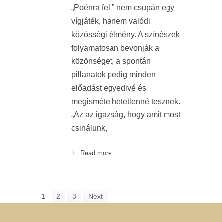
„Poénra fel!” nem csupán egy
vígjáték, hanem valódi
közösségi élmény. A színészek
folyamatosan bevonják a
közönséget, a spontán
pillanatok pedig minden
előadást egyedivé és
megismételhetetlenné tesznek.
„Az az igazság, hogy amit most
csinálunk,
Read more
1
2
3
Next