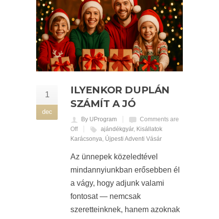
ILYENKOR DUPLÁN
1
SZÁMÍT A JÓ
dec
By UProgram
Comments are
Off
ajándékgyár
,
Kisállatok
Karácsonya
,
Újpesti Adventi Vásár
Az ünnepek közeledtével
mindannyiunkban erősebben él
a vágy, hogy adjunk valami
fontosat — nemcsak
szeretteinknek, hanem azoknak