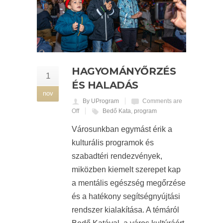
HAGYOMÁNYŐRZÉS
1
ÉS HALADÁS
nov
By UProgram
Comments are
Off
Bedő Kata
,
program
Városunkban egymást érik a
kulturális programok és
szabadtéri rendezvények,
miközben kiemelt szerepet kap
a mentális egészség megőrzése
és a hatékony segítségnyújtási
rendszer kialakítása. A témáról