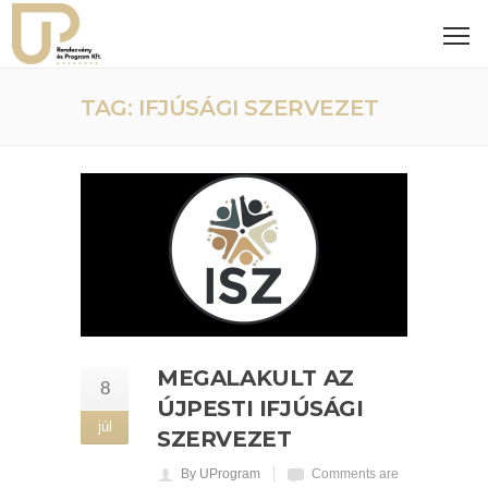
TAG: IFJÚSÁGI SZERVEZET
MEGALAKULT AZ
8
ÚJPESTI IFJÚSÁGI
júl
SZERVEZET
By UProgram
Comments are