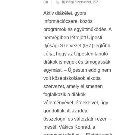
Off
Ifjúsági Szervezet
,
ISZ
Aktív diákélet, gyors
információcsere, közös
programok és együttműködés. A
nemrégiben létrejött Újpesti
Ifjúsági Szervezet (ISZ) legfőbb
célja, hogy az Újpesten tanuló
diákok ismerjék és támogassák
egymást. – Újpesten eddig nem
volt középiskolások alkotta
szervezet, amely elismerten
foglalkozik a diákok
véleményével, érdekeivel, úgy
gondoltuk, itt az ideje
összefogni és változtatni ezen –
meséli Vákics Konrád, a