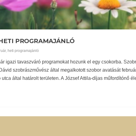
– HETI PROGRAMAJÁNLÓ
ruár
,
heti programajánló
ár igazi tavaszváró programokat hozunk el egy csokorba. Szobro
ávid szobrászművész által megalkotott szobor avatását február 
utca által határolt területen. A József Attila-díjas műfordítónő él