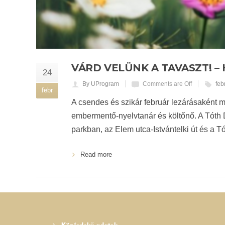
VÁRD VELÜNK A TAVASZT! 
24
By UProgram
Comments are Off
feb
febr
A csendes és szikár február lezárásaként m
embermentő-nyelvtanár és költőnő. A Tóth D
parkban, az Elem utca-Istvántelki út és a Tó 
Read more