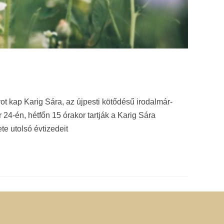
t kap Karig Sára, az újpesti kötődésű irodalmár-
24-én, hétfőn 15 órakor tartják a Karig Sára
ete utolsó évtizedeit