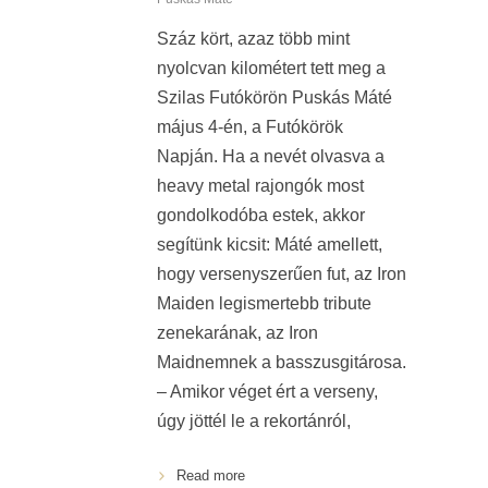
Száz kört, azaz több mint
nyolcvan kilométert tett meg a
Szilas Futókörön Puskás Máté
május 4-én, a Futókörök
Napján. Ha a nevét olvasva a
heavy metal rajongók most
gondolkodóba estek, akkor
segítünk kicsit: Máté amellett,
hogy versenyszerűen fut, az Iron
Maiden legismertebb tribute
zenekarának, az Iron
Maidnemnek a basszusgitárosa.
– Amikor véget ért a verseny,
úgy jöttél le a rekortánról,
Read more