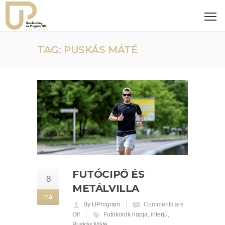
TAG: PUSKÁS MÁTÉ
FUTÓCIPŐ ÉS
8
METÁLVILLA
máj
By UProgram
Comments are
Off
Futókörök napja
,
interjú
,
Puskás Máté