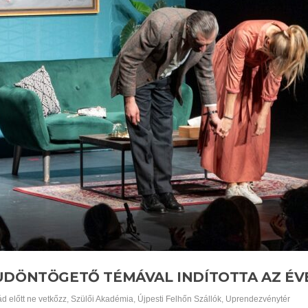
UDÖNTÖGETŐ TÉMÁVAL INDÍTOTTA AZ ÉVE
d előtt ne vetkőzz
,
Szülői Akadémia
,
Újpesti Felhőn Szállók
,
Uprendezvénytér