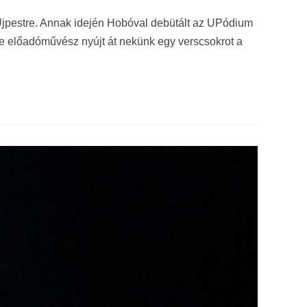
Újpestre. Annak idején Hobóval debütált az UPódium
re előadóművész nyújt át nekünk egy verscsokrot a