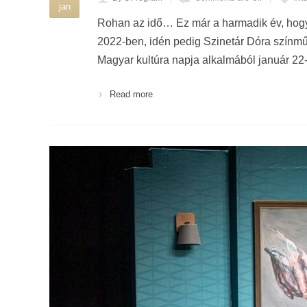
jan
Rohan az idő… Ez már a harmadik év, hogy
2022-ben, idén pedig Szinetár Dóra színmű
Magyar kultúra napja alkalmából január 22-é
Read more