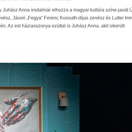
 Juhász Anna irodalmár elhozza a magyar kultúra színe-javát 
vész, Jávori „Fegya” Ferenc Kossuth-díjas zenész és Lutter Im
n. Az est háziasszonya ezúttal is Juhász Anna, akit sikerült