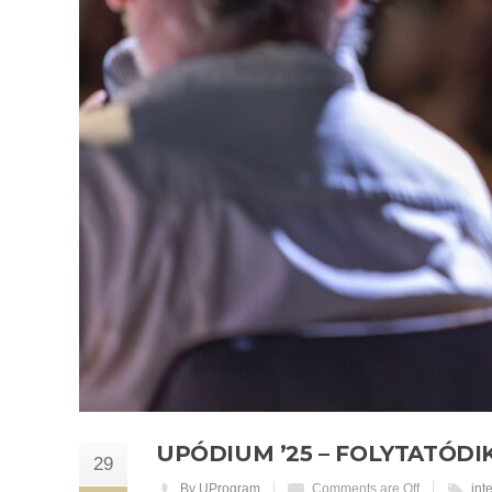
UPÓDIUM ’25 – FOLYTATÓD
29
By UProgram
Comments are Off
int