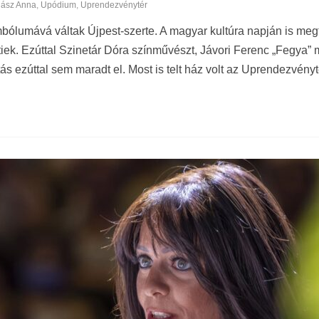
hász Anna
,
Upódium
,
Uprendezvénytér
ólumává váltak Újpest-szerte. A magyar kultúra napján is megta
ek. Ezúttal Szinetár Dóra színművészt, Jávori Ferenc „Fegya” m
ás ezúttal sem maradt el. Most is telt ház volt az Uprendezvény