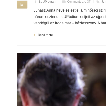
By UProgram
Comments are Off
Ju
jan
Juhász Anna neve és estjei a minőség szimb
három esztendős UPódium estjeit az újpesti
vendégül az irodalmár – háziasszony. A hat
Read more