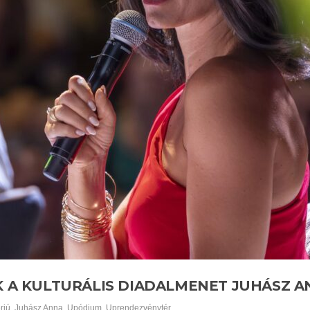
IK A KULTURÁLIS DIADALMENET JUHÁSZ 
erjú
,
Juhász Anna
,
Upódium
,
Uprendezvénytér