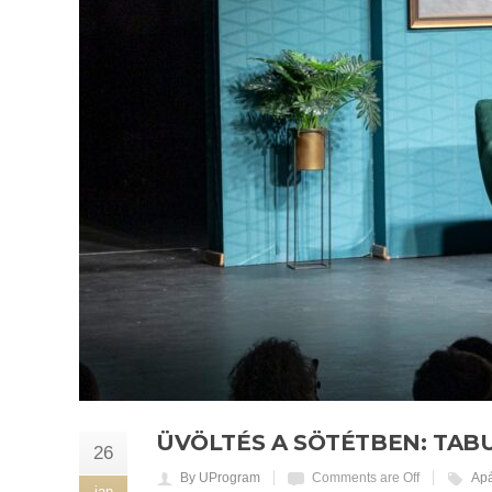
ÜVÖLTÉS A SÖTÉTBEN: TAB
26
By UProgram
Comments are Off
Apá
jan