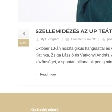
SZELLEMIDÉZÉS AZ UP TE
8
By UProgram
Comments are Off
poé
szept
Október 13-án nosztalgikus hangulattal és
Katinka, Zsiga László és Várkonyi András.
közönséget, a spontán pillanatok pedig mi
Read more
Közérdekű adatok