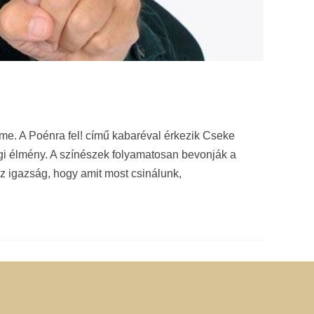
me. A Poénra fel! című kabaréval érkezik Cseke
égi élmény. A színészek folyamatosan bevonják a
z igazság, hogy amit most csinálunk,