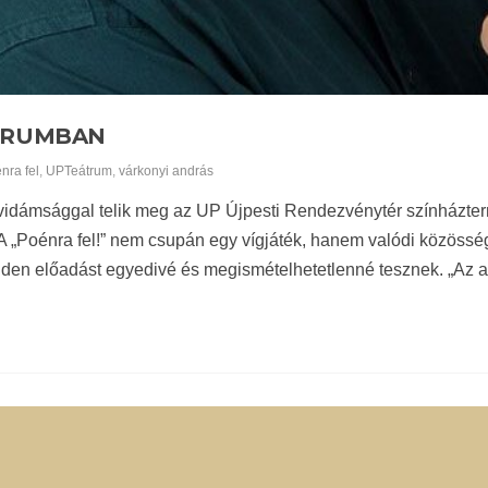
ÁTRUMBAN
nra fel
,
UPTeátrum
,
várkonyi andrás
 vidámsággal telik meg az UP Újpesti Rendezvénytér színházter
 A „Poénra fel!” nem csupán egy vígjáték, hanem valódi közöss
nden előadást egyedivé és megismételhetetlenné tesznek. „Az a