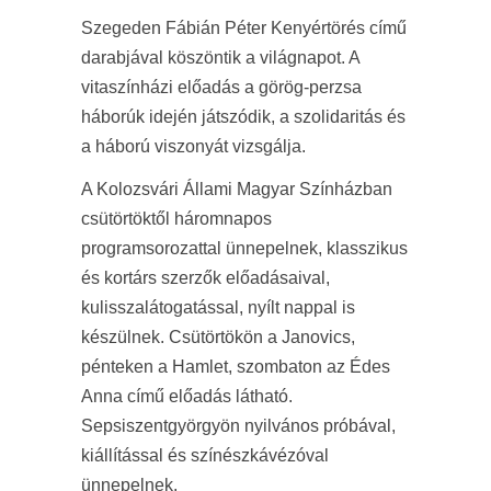
Szegeden Fábián Péter Kenyértörés című
darabjával köszöntik a világnapot. A
vitaszínházi előadás a görög-perzsa
háborúk idején játszódik, a szolidaritás és
a háború viszonyát vizsgálja.
A Kolozsvári Állami Magyar Színházban
csütörtöktől háromnapos
programsorozattal ünnepelnek, klasszikus
és kortárs szerzők előadásaival,
kulisszalátogatással, nyílt nappal is
készülnek. Csütörtökön a Janovics,
pénteken a Hamlet, szombaton az Édes
Anna című előadás látható.
Sepsiszentgyörgyön nyilvános próbával,
kiállítással és színészkávézóval
ünnepelnek.