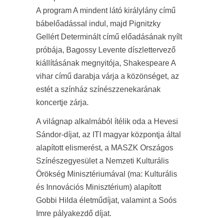
A program A mindent látó királylány című
bábelőadással indul, majd Pignitzky
Gellért Determinált című előadásának nyílt
próbája, Bagossy Levente díszlettervező
kiállításának megnyitója, Shakespeare A
vihar című darabja várja a közönséget, az
estét a színház színészzenekarának
koncertje zárja.
A világnap alkalmából ítélik oda a Hevesi
Sándor-díjat, az ITI magyar központja által
alapított elismerést, a MASZK Országos
Színészegyesület a Nemzeti Kulturális
Örökség Minisztériumával (ma: Kulturális
és Innovációs Minisztérium) alapított
Gobbi Hilda életműdíjat, valamint a Soós
Imre pályakezdő díjat.