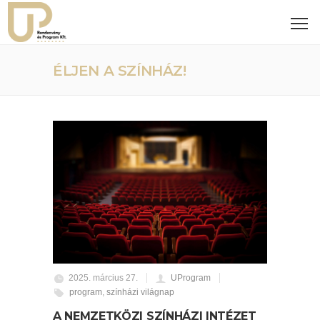
ÉLJEN A SZÍNHÁZ!
2025. március 27.
UProgram
program
,
színházi világnap
A NEMZETKÖZI SZÍNHÁZI INTÉZET