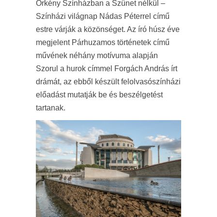
Örkény Színházban a Szünet nélkül –
Színházi világnap Nádas Péterrel című
estre várják a közönséget. Az író húsz éve
megjelent Párhuzamos történetek című
művének néhány motívuma alapján
Szorul a hurok címmel Forgách András írt
drámát, az ebből készült felolvasószínházi
előadást mutatják be és beszélgetést
tartanak.