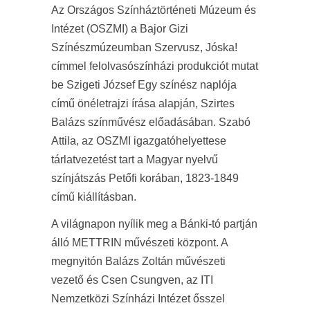
Az Országos Színháztörténeti Múzeum és
Intézet (OSZMI) a Bajor Gizi
Színészmúzeumban Szervusz, Jóska!
címmel felolvasószínházi produkciót mutat
be Szigeti József Egy színész naplója
című önéletrajzi írása alapján, Szirtes
Balázs színművész előadásában. Szabó
Attila, az OSZMI igazgatóhelyettese
tárlatvezetést tart a Magyar nyelvű
színjátszás Petőfi korában, 1823-1849
című kiállításban.
A világnapon nyílik meg a Bánki-tó partján
álló METTRIN művészeti központ. A
megnyitón Balázs Zoltán művészeti
vezető és Csen Csungven, az ITI
Nemzetközi Színházi Intézet ősszel