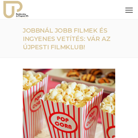
JOBBNÁL JOBB FILMEK ÉS
INGYENES VETÍTÉS: VÁR AZ
ÚJPESTI FILMKLUB!