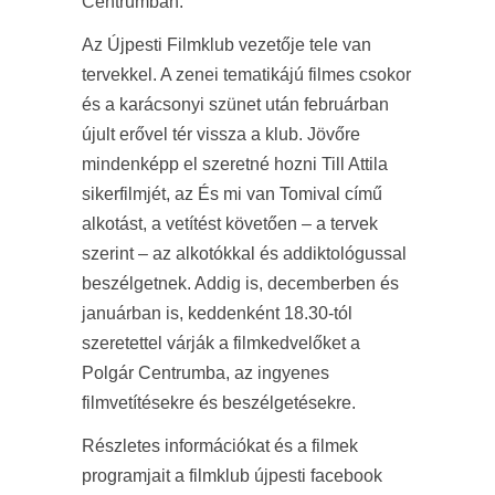
Centrumban.
Az Újpesti Filmklub vezetője tele van
tervekkel. A zenei tematikájú filmes csokor
és a karácsonyi szünet után februárban
újult erővel tér vissza a klub. Jövőre
mindenképp el szeretné hozni Till Attila
sikerfilmjét, az És mi van Tomival című
alkotást, a vetítést követően – a tervek
szerint – az alkotókkal és addiktológussal
beszélgetnek. Addig is, decemberben és
januárban is, keddenként 18.30-tól
szeretettel várják a filmkedvelőket a
Polgár Centrumba, az ingyenes
filmvetítésekre és beszélgetésekre.
Részletes információkat és a filmek
programjait a filmklub újpesti facebook