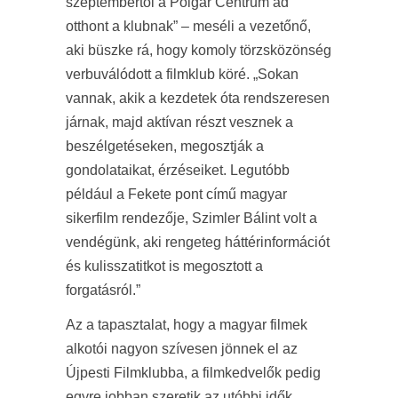
szeptembertől a Polgár Centrum ad
otthont a klubnak” – meséli a vezetőnő,
aki büszke rá, hogy komoly törzsközönség
verbuválódott a filmklub köré. „Sokan
vannak, akik a kezdetek óta rendszeresen
járnak, majd aktívan részt vesznek a
beszélgetéseken, megosztják a
gondolataikat, érzéseiket. Legutóbb
például a Fekete pont című magyar
sikerfilm rendezője, Szimler Bálint volt a
vendégünk, aki rengeteg háttérinformációt
és kulisszatitkot is megosztott a
forgatásról.”
Az a tapasztalat, hogy a magyar filmek
alkotói nagyon szívesen jönnek el az
Újpesti Filmklubba, a filmkedvelők pedig
egyre jobban szeretik az utóbbi idők