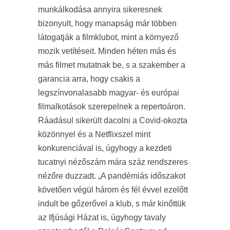
munkálkodása annyira sikeresnek
bizonyult, hogy manapság már többen
látogatják a filmklubot, mint a környező
mozik vetítéseit. Minden héten más és
más filmet mutatnak be, s a szakember a
garancia arra, hogy csakis a
legszínvonalasabb magyar- és európai
filmalkotások szerepelnek a repertoáron.
Ráadásul sikerült dacolni a Covid-okozta
közönnyel és a Netflixszel mint
konkurenciával is, úgyhogy a kezdeti
tucatnyi nézőszám mára száz rendszeres
nézőre duzzadt. „A pandémiás időszakot
követően végül három és fél évvel ezelőtt
indult be gőzerővel a klub, s már kinőttük
az Ifjúsági Házat is, úgyhogy tavaly