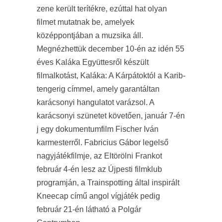
zene került terítékre, ezúttal hat olyan
filmet mutatnak be, amelyek
középpontjában a muzsika áll.
Megnézhettük december 10-én az idén 55
éves Kaláka Együttesről készült
filmalkotást, Kaláka: A Kárpátoktól a Karib-
tengerig címmel, amely garantáltan
karácsonyi hangulatot varázsol. A
karácsonyi szünetet követően, január 7-én
j egy dokumentumfilm Fischer Iván
karmesterről. Fabricius Gábor legelső
nagyjátékfilmje, az Eltörölni Frankot
február 4-én lesz az Újpesti filmklub
programján, a Trainspotting által inspirált
Kneecap című angol vígjáték pedig
február 21-én látható a Polgár