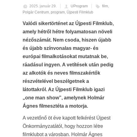
2025. január 29.
UProgram
film
,
Polgár Centrum
,
program
,
Újpesti Filmklub
Valódi sikertörténet az Újpesti Filmklub,
amely hétről hétre folyamatosan növeli
nézőszámát. Nem csoda, hiszen újabb
és újabb színvonalas magyar- és
európai filmalkotásokat mutatnak be,
ráadásul ingyen. A vetítések után pedig
az alkotók és neves filmszakértők
részvételével beszélgetnek a
látottakról. Az Újpesti Filmklub igazi
„one man show”, amelynek Holmár
Ágnes filmesztéta a motorja.
A vezetőnő öt éve kapott felkérést Újpest
Önkormányzatától, hogy hozzon létre
filmklubot a városban. Holmár Ágnes