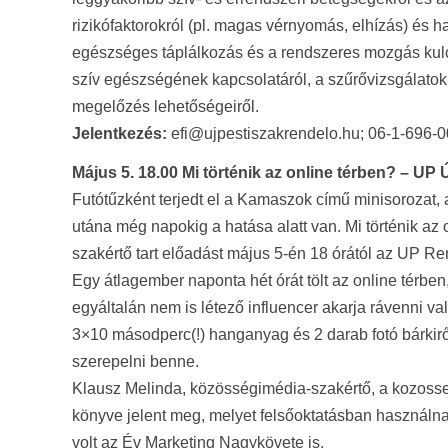
rizikófaktorokról (pl. magas vérnyomás, elhízás) és h
egészséges táplálkozás és a rendszeres mozgás kulc
szív egészségének kapcsolatáról, a szűrővizsgálato
megelőzés lehetőségeiről.
Jelentkezés:
efi@ujpestiszakrendelo.hu; 06-1-696-
Május 5. 18.00 Mi történik az online térben? – UP
Futótűzként terjedt el a Kamaszok című minisorozat, 
utána még napokig a hatása alatt van. Mi történik az
szakértő tart előadást május 5-én 18 órától az UP R
Egy átlagember naponta hét órát tölt az online térben,
egyáltalán nem is létező influencer akarja rávenni 
3×10 másodperc(!) hanganyag és 2 darab fotó bárkiről 
szerepelni benne.
Klausz Melinda, közösségimédia-szakértő, a kozosseg
könyve jelent meg, melyet felsőoktatásban használna
volt az Év Marketing Nagykövete is.