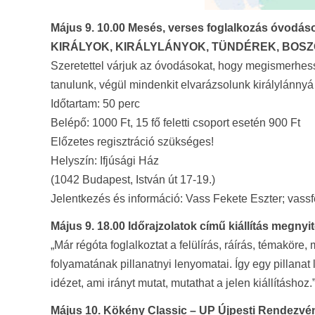
Május 9. 10.00 Mesés, verses foglalkozás óvodáso
KIRÁLYOK, KIRÁLYLÁNYOK, TÜNDÉREK, BO
Szeretettel várjuk az óvodásokat, hogy megismerhes
tanulunk, végül mindenkit elvarázsolunk királylánnyá 
Időtartam: 50 perc
Belépő: 1000 Ft, 15 fő feletti csoport esetén 900 Ft
Előzetes regisztráció szükséges!
Helyszín: Ifjúsági Ház
(1042 Budapest, István út 17-19.)
Jelentkezés és információ: Vass Fekete Eszter; vas
Május 9. 18.00 Időrajzolatok című kiállítás megny
„Már régóta foglalkoztat a felülírás, ráírás, témaköre, 
folyamatának pillanatnyi lenyomatai. Így egy pillanat
idézet, ami irányt mutat, mutathat a jelen kiállításh
Május 10. Kökény Classic – UP Újpesti Rendezvé