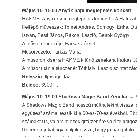
Május 10. 15.00 Anyák napi meglepetés koncert – 
HAKME: Anyák napi meglepetés koncert – A Hálózat 
Fellépő művészek: Tolnai András, Somogyi Erika, Du
István, Pesti János, Rákosi László, Bertók György
A műsor rendezője: Farkas József
Műsorvezető: Farkas Mária
A műsoron kísér a HAKME kitűnő zenekara Farkas J
A műsor után a tánczenét Tóthfalvi László szintetizáto
Helyszín:
Ifjúsági Ház
Belépő:
3500 Ft
Május 10. 19.00 Shadows Magic Band Zenekar – 
A Shadows Magic Band hosszú múltra tekint vissza, d
együttes” számai teszik ki a 60-as-70-es évekből. Eb
számokat is, valamint ezek gitárzenére való feldolgoz
Repertoárjukat úgy állítják össze, hogy jó hangulatú