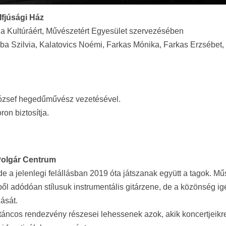
Ifjúsági Ház
a Kultúráért, Művészetért Egyesület szervezésében
ba Szilvia, Kalatovics Noémi, Farkas Mónika, Farkas Erzsébet,
ózsef hegedűművész vezetésével.
ron biztosítja.
Polgár Centrum
e a jelenlegi felállásban 2019 óta játszanak együtt a tagok. M
ből adódóan stílusuk instrumentális gitárzene, de a közönség i
ását.
, táncos rendezvény részesei lehessenek azok, akik koncertjeikr