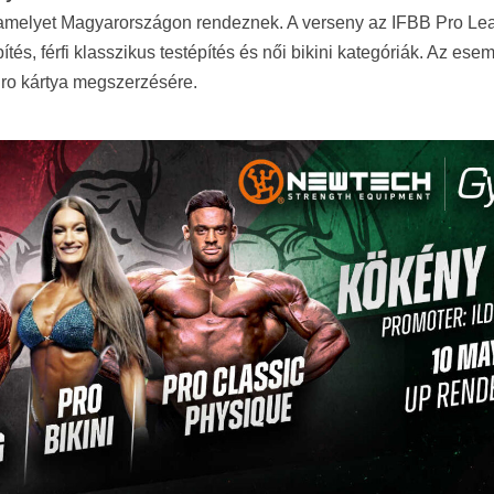
 amelyet Magyarországon rendeznek. A verseny az IFBB Pro Lea
építés, férfi klasszikus testépítés és női bikini kategóriák. Az e
ro kártya megszerzésére.