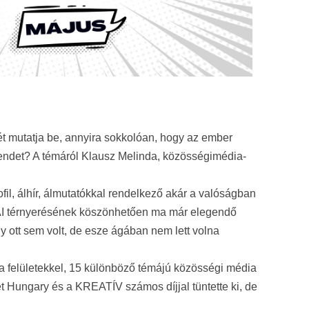
ét mutatja be, annyira sokkolóan, hogy az ember
trendet? A témáról Klausz Melinda, közösségimédia-
ofil, álhír, álmutatókkal rendelkező akár a valóságban
Az AI térnyerésének köszönhetően ma már elegendő
y ott sem volt, de esze ágában nem lett volna
a felületekkel, 15 különböző témájú közösségi média
 Hungary és a KREATÍV számos díjjal tüntette ki, de