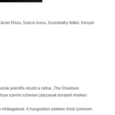
 Jenei Róza, Szécsi Anna, Szombathy Ildikó, Kenyér
űsoruk jelentős részét a néhai „The Shadows
génye szerint szívesen játszanak korabeli énekes
e ellátogatnak. A hangulatos esteken kívül szívesen