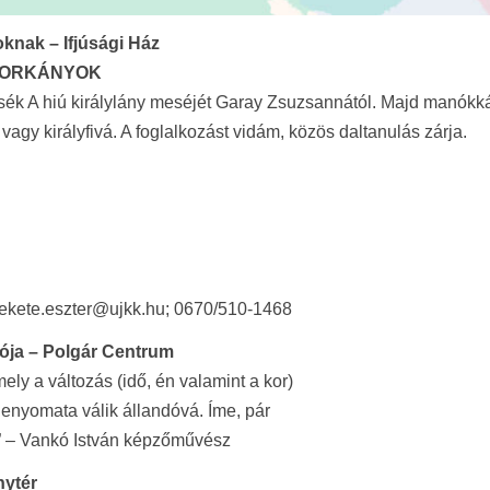
knak – Ifjúsági Ház
SZORKÁNYOK
sék A hiú királylány meséjét Garay Zsuzsannától. Majd manókká
vagy királyfivá. A foglalkozást vidám, közös daltanulás zárja.
sfekete.eszter@ujkk.hu; 0670/510-1468
itója – Polgár Centrum
mely a változás (idő, én valamint a kor)
 lenyomata válik állandóvá. Íme, pár
oz.” – Vankó István képzőművész
nytér