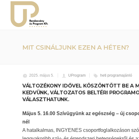
MIT CSINÁLJUNK EZEN A HÉTEN?
2025. május 5.
UProgram
heti programajánló
VÁLTOZÉKONY IDŐVEL KÖSZÖNTÖTT BE A MÁ
KEDVÜNK, VÁLTOZATOS BELTÉRI PROGRAM
VÁLASZTHATUNK.
Május 5. 16.00 Szívügyünk az egészség – új csopo
nél
A hatalkalmas, INGYENES csoportfoglalkozáson szó 
leggyakoribb szív- és érrendszeri betegségekről és a