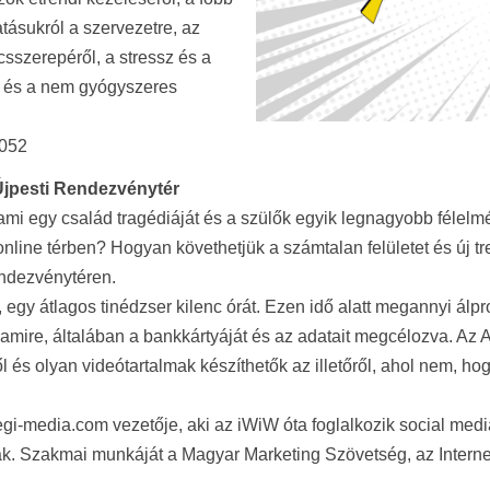
atásukról a szervezetre, az
sszerepéről, a stressz és a
k és a nem gyógyszeres
0052
 Újpesti Rendezvénytér
ami egy család tragédiáját és a szülők egyik legnagyobb félelm
 online térben? Hogyan követhetjük a számtalan felületet és új 
endezvénytéren.
 egy átlagos tinédzser kilenc órát. Ezen idő alatt megannyi álpr
valamire, általában a bankkártyáját és az adatait megcélozva. 
és olyan videótartalmak készíthetők az illetőről, ahol nem, hog
i-media.com vezetője, aki az iWiW óta foglalkozik social medi
k. Szakmai munkáját a Magyar Marketing Szövetség, az Internet