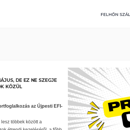
FELHŐN SZÁ
JUS, DE EZ NE SZEGJE
OK KÖZÜL
rtfoglalkozás az Újpesti EFI-
lesz többek között a
zok étrendi kezeléséről, a főbb