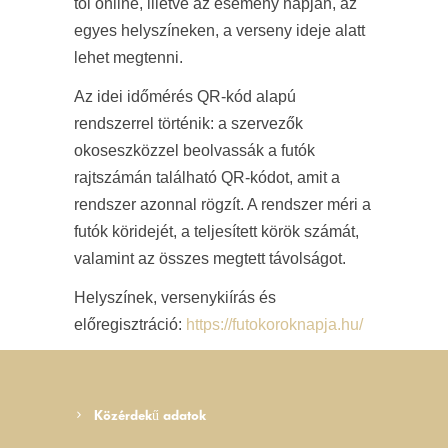
tól online, illetve az esemény napján, az
egyes helyszíneken, a verseny ideje alatt
lehet megtenni.
Az idei időmérés QR-kód alapú
rendszerrel történik: a szervezők
okoseszközzel beolvassák a futók
rajtszámán található QR-kódot, amit a
rendszer azonnal rögzít. A rendszer méri a
futók köridejét, a teljesített körök számát,
valamint az összes megtett távolságot.
Helyszínek, versenykiírás és
előregisztráció:
https://futokoroknapja.hu/
Közérdekű adatok