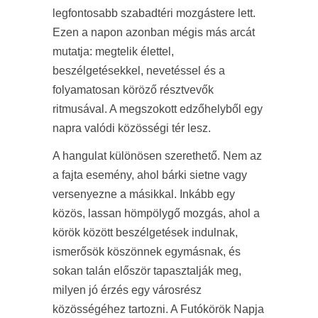
legfontosabb szabadtéri mozgástere lett.
Ezen a napon azonban mégis más arcát
mutatja: megtelik élettel,
beszélgetésekkel, nevetéssel és a
folyamatosan köröző résztvevők
ritmusával. A megszokott edzőhelyből egy
napra valódi közösségi tér lesz.
A hangulat különösen szerethető. Nem az
a fajta esemény, ahol bárki sietne vagy
versenyezne a másikkal. Inkább egy
közös, lassan hömpölygő mozgás, ahol a
körök között beszélgetések indulnak,
ismerősök köszönnek egymásnak, és
sokan talán először tapasztalják meg,
milyen jó érzés egy városrész
közösségéhez tartozni. A Futókörök Napja