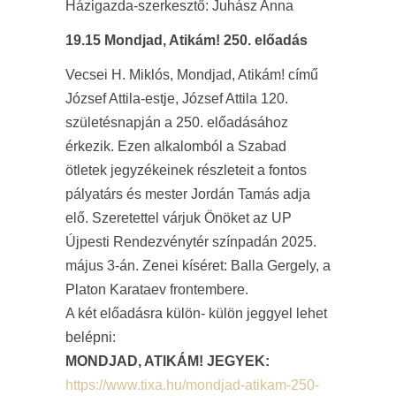
Házigazda-szerkesztő: Juhász Anna
19.15 Mondjad, Atikám! 250. előadás
Vecsei H. Miklós, Mondjad, Atikám! című
József Attila-estje, József Attila 120.
születésnapján a 250. előadásához
érkezik. Ezen alkalomból a Szabad
ötletek jegyzékeinek részleteit a fontos
pályatárs és mester Jordán Tamás adja
elő. Szeretettel várjuk Önöket az UP
Újpesti Rendezvénytér színpadán 2025.
május 3-án. Zenei kíséret: Balla Gergely, a
Platon Karataev frontembere.
A két előadásra külön- külön jeggyel lehet
belépni:
MONDJAD, ATIKÁM! JEGYEK:
https://www.tixa.hu/mondjad-atikam-250-