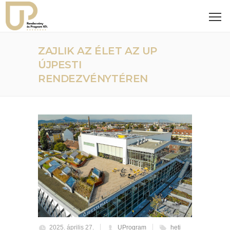
ZAJLIK AZ ÉLET AZ UP
ÚJPESTI
RENDEZVÉNYTÉREN
2025. április 27.
UProgram
heti