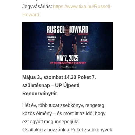
Jegyvásárlás:
https://www.tixa.hu/Russell-
Howard
Május 3., szombat 14.30 Poket 7.
születésnap – UP Újpesti
Rendezvénytér
Hét év, több tucat zsebkönyv, rengeteg
közös élmény – és most itt az idő, hogy
ezt együtt megünnepeljük!
Csatlakozz hozzánk a Poket zsebkönyvek