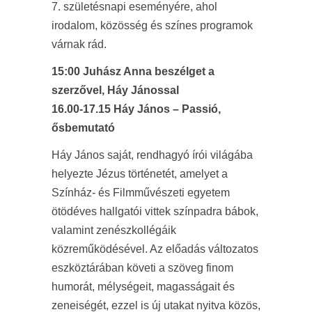
7. születésnapi eseményére, ahol
irodalom, közösség és színes programok
várnak rád.
15:00 Juhász Anna beszélget a
szerzővel, Háy Jánossal
16.00-17.15 Háy János – Passió,
ősbemutató
Háy János saját, rendhagyó írói világába
helyezte Jézus történetét, amelyet a
Színház- és Filmművészeti egyetem
ötödéves hallgatói vittek színpadra bábok,
valamint zenészkollégáik
közreműködésével. Az előadás változatos
eszköztárában követi a szöveg finom
humorát, mélységeit, magasságait és
zeneiségét, ezzel is új utakat nyitva közös,