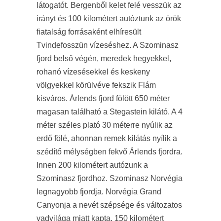
látogatót. Bergenből kelet felé vesszük az
irányt és 100 kilométert autóztunk az örök
fiatalság forrásaként elhíresült
Tvindefosszün vízeséshez. A Szominasz
fjord belső végén, meredek hegyekkel,
rohanó vízesésekkel és keskeny
völgyekkel körülvéve fekszik Flám
kisváros. Árlends fjord fölött 650 méter
magasan található a Stegastein kilátó. A 4
méter széles plató 30 méterre nyúlik az
erdő fölé, ahonnan remek kilátás nyílik a
szédítő mélységben fekvő Árlends fjordra.
Innen 200 kilométert autózunk a
Szominasz fjordhoz. Szominasz Norvégia
legnagyobb fjordja. Norvégia Grand
Canyonja a nevét szépsége és változatos
vadvilága miatt kapta. 150 kilométert