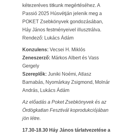
kétezeréves titkunk megértéséhez. A
Passió 2025 Húsvétján jelenik meg a
POKET Zsebkönyvek gondozásában,
Háy János festményeivel illusztrálva.
Rendező: Lukács Ádám
Konzulens:
Vecsei H. Miklós
Zeneszerző:
Márkos Albert és Vass
Gergely
Szereplők:
Juniki Noémi, Atlasz
Barnabás, Nyomárkay Zsigmond, Molnár
András, Lukács Ádám
Az előadás a Poket Zsebkönyvek és az
Ördögkatlan Fesztivál koprodukciójában
jön létre.
17.30-18.30 Háy János tárlatvezetése a