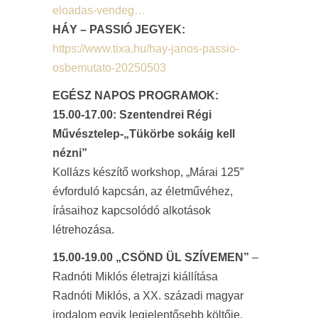
eloadas-vendeg…
HÁY – PASSIÓ JEGYEK:
https://www.tixa.hu/hay-janos-passio-
osbemutato-20250503
EGÉSZ NAPOS PROGRAMOK:
15.00-17.00: Szentendrei Régi
Művésztelep-„Tükörbe sokáig kell
nézni”
Kollázs készítő workshop, „Márai 125”
évforduló kapcsán, az életművéhez,
írásaihoz kapcsolódó alkotások
létrehozása.
15.00-19.00 „CSÖND ÜL SZÍVEMEN”
–
Radnóti Miklós életrajzi kiállítása
Radnóti Miklós, a XX. századi magyar
irodalom egyik legjelentősebb költője,