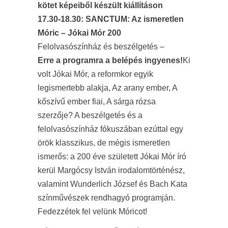
kötet képeiből készült kiállításon
17.30-18.30: SANCTUM: Az ismeretlen
Móric – Jókai Mór 200
Felolvasószínház és beszélgetés –
Erre a programra a belépés ingyenes!
Ki
volt Jókai Mór, a reformkor egyik
legismertebb alakja, Az arany ember, A
kőszívű ember fiai, A sárga rózsa
szerzője? A beszélgetés és a
felolvasószínház fókuszában ezúttal egy
örök klasszikus, de mégis ismeretlen
ismerős: a 200 éve született Jókai Mór író
kerül Margócsy István irodalomtörténész,
valamint Wunderlich József és Bach Kata
színművészek rendhagyó programján.
Fedezzétek fel velünk Móricot!