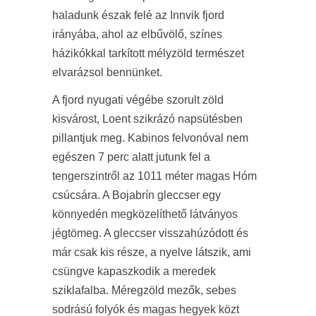
haladunk észak felé az Innvik fjord
irányába, ahol az elbűvölő, színes
házikókkal tarkított mélyzöld természet
elvarázsol bennünket.
A fjord nyugati végébe szorult zöld
kisvárost, Loent szikrázó napsütésben
pillantjuk meg. Kabinos felvonóval nem
egészen 7 perc alatt jutunk fel a
tengerszintről az 1011 méter magas Hóm
csúcsára. A Bojabrín gleccser egy
könnyedén megközelíthető látványos
jégtömeg. A gleccser visszahúzódott és
már csak kis része, a nyelve látszik, ami
csüngve kapaszkodik a meredek
sziklafalba. Méregzöld mezők, sebes
sodrású folyók és magas hegyek közt