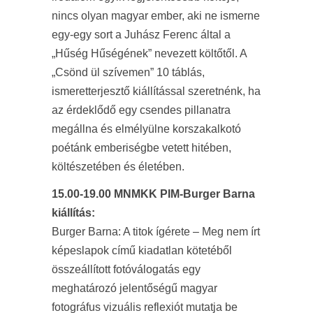
nincs olyan magyar ember, aki ne ismerne
egy-egy sort a Juhász Ferenc által a
„Hűség Hűségének” nevezett költőtől. A
„Csönd ül szívemen” 10 táblás,
ismeretterjesztő kiállítással szeretnénk, ha
az érdeklődő egy csendes pillanatra
megállna és elmélyülne korszakalkotó
poétánk emberiségbe vetett hitében,
költészetében és életében.
15.00-19.00 MNMKK PIM-Burger Barna
kiállítás:
Burger Barna: A titok ígérete – Meg nem írt
képeslapok című kiadatlan kötetéből
összeállított fotóválogatás egy
meghatározó jelentőségű magyar
fotográfus vizuális reflexiót mutatja be