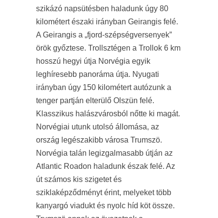
szikázó napsütésben haladunk úgy 80
kilométert északi irányban Geirangis felé.
A Geirangis a „fjord-szépségversenyek”
örök győztese. Trollsztégen a Trollok 6 km
hosszú hegyi útja Norvégia egyik
leghíresebb panoráma útja. Nyugati
irányban úgy 150 kilométert autózunk a
tenger partján elterülő Olszün felé.
Klasszikus halászvárosból nőtte ki magát.
Norvégiai utunk utolsó állomása, az
ország legészakibb városa Trumszö.
Norvégia talán legizgalmasabb útján az
Atlantic Roadon haladunk észak felé. Az
út számos kis szigetet és
sziklaképződményt érint, melyeket több
kanyargó viadukt és nyolc híd köt össze.