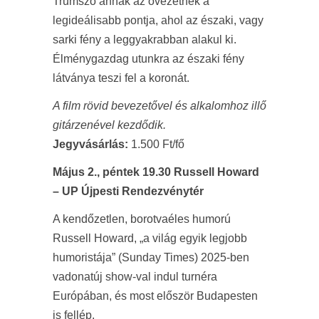
Trumszö annak az övezetnek a
legideálisabb pontja, ahol az északi, vagy
sarki fény a leggyakrabban alakul ki.
Élménygazdag utunkra az északi fény
látványa teszi fel a koronát.
A film rövid bevezetővel és alkalomhoz illő
gitárzenével kezdődik.
Jegyvásárlás:
1.500 Ft/fő
Május 2., péntek 19.30 Russell Howard
– UP Újpesti Rendezvénytér
A kendőzetlen, borotvaéles humorú
Russell Howard, „a világ egyik legjobb
humoristája” (Sunday Times) 2025-ben
vadonatúj show-val indul turnéra
Európában, és most először Budapesten
is fellép.