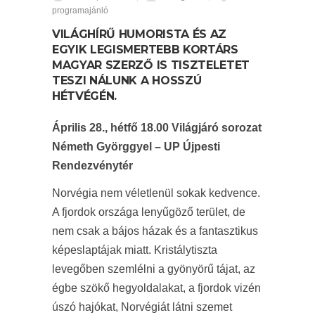
programajánló
VILÁGHÍRŰ HUMORISTA ÉS AZ
EGYIK LEGISMERTEBB KORTÁRS
MAGYAR SZERZŐ IS TISZTELETET
TESZI NÁLUNK A HOSSZÚ
HÉTVÉGÉN.
Április 28., hétfő 18.00 Világjáró sorozat
Németh Györggyel – UP Újpesti
Rendezvénytér
Norvégia nem véletlenül sokak kedvence.
A fjordok országa lenyűgöző terület, de
nem csak a bájos házak és a fantasztikus
képeslaptájak miatt. Kristálytiszta
levegőben szemlélni a gyönyörű tájat, az
égbe szökő hegyoldalakat, a fjordok vizén
úszó hajókat, Norvégiát látni szemet