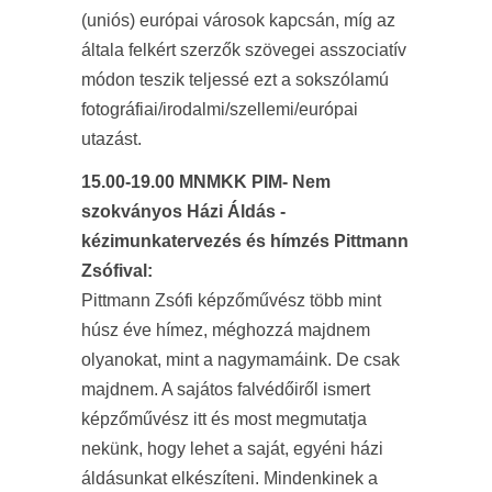
(uniós) európai városok kapcsán, míg az
általa felkért szerzők szövegei asszociatív
módon teszik teljessé ezt a sokszólamú
fotográfiai/irodalmi/szellemi/európai
utazást.
15.00-19.00 MNMKK PIM- Nem
szokványos Házi Áldás -
kézimunkatervezés és hímzés Pittmann
Zsófival:
Pittmann Zsófi képzőművész több mint
húsz éve hímez, méghozzá majdnem
olyanokat, mint a nagymamáink. De csak
majdnem. A sajátos falvédőiről ismert
képzőművész itt és most megmutatja
nekünk, hogy lehet a saját, egyéni házi
áldásunkat elkészíteni. Mindenkinek a