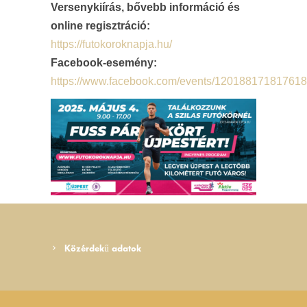
Versenykiírás, bővebb információ és
online regisztráció:
https://futokoroknapja.hu/
Facebook-esemény:
https://www.facebook.com/events/12018817181761
Közérdekű adatok