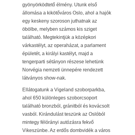
gyönyörködtető élmény. Utunk első
állomása a kikötőváros Oslo, ahol a hajók
egy keskeny szoroson juthatnak az
öbölbe, melyben számos kis sziget
található. Megtekintjük a középkori
várkastélyt, az operaházat, a parlament
épületét, a királyi kastélyt, majd a
tengerparti sétányon részese lehetünk
Norvégia nemzeti ünnepére rendezett
látványos show-nak.
Ellátogatunk a Vigeland szoborparkba,
ahol 650 különleges szoborcsoport
található bronzból, gránitból és kovácsolt
vasból. Kirándulást teszünk az Oslóból
mintegy félórányi autózásra fekvő
Vikeszünbe. Az erdős dombvidék a város