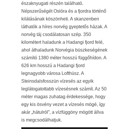
északnyugati részén található.
Népszerűségét Oslóra és a fjordra történő
kilátásának köszönheti. A skanzenben
láthatók a híres norvég gyeptetős házak. A
norvég táj csodálatosan szép. 350
kilométert haladunk a Hadangi fjord felé,
ahol áthaladunk Norvégia büszkeségének
számító 1380 méter hosszú függőhídon. A
626 km hosszú a Hadangi fjord
legnagyobb városa Lofthüsz. A
Steinsdalsfosszün vízesés az egyik
leglátogatottabb vízesésnek számít. Az 50
méter magas zuhatag érdekessége, hogy
egy kis ösvény vezet a vízesés mögé, így
akár „hátulról”, a vízfüggöny mögött állva
is megcsodálhatjuk.