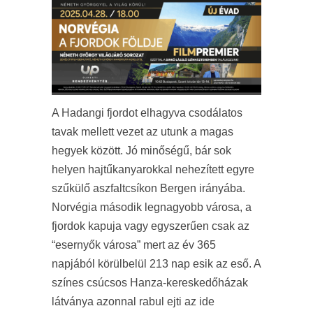
A Hadangi fjordot elhagyva csodálatos
tavak mellett vezet az utunk a magas
hegyek között. Jó minőségű, bár sok
helyen hajtűkanyarokkal nehezített egyre
szűkülő aszfaltcsíkon Bergen irányába.
Norvégia második legnagyobb városa, a
fjordok kapuja vagy egyszerűen csak az
“esernyők városa” mert az év 365
napjából körülbelül 213 nap esik az eső. A
színes csúcsos Hanza-kereskedőházak
látványa azonnal rabul ejti az ide