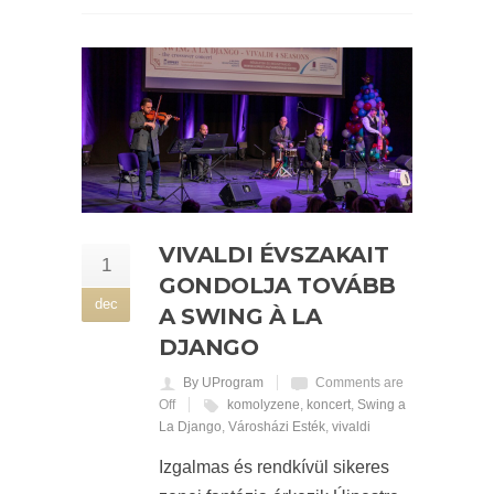
VIVALDI ÉVSZAKAIT
1
GONDOLJA TOVÁBB
dec
A SWING À LA
DJANGO
By UProgram
Comments are
Off
komolyzene
,
koncert
,
Swing a
La Django
,
Városházi Esték
,
vivaldi
Izgalmas és rendkívül sikeres