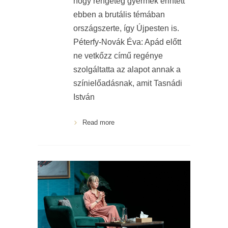
hogy rengeteg gyermek érintett
ebben a brutális témában
országszerte, így Újpesten is.
Péterfy-Novák Éva: Apád előtt
ne vetkőzz című regénye
szolgáltatta az alapot annak a
színielőadásnak, amit Tasnádi
István
Read more