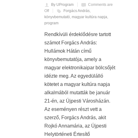
By UProgram
Comments are
Off
Forgács András
,
könyvbemutató
,
magyar kultúra napja
,
program
Rendkívüli érdeklődésre tartott
számot Forgács András:
Hullámok Hátán című
könyvbemutatója, amely a
magyar elektronikaipar bölcsőjét
idézte meg. Az egyedülálló
kötetet a magyar kultúra napja
alkalmából mutatták be január
21-én, az Újpesti Városházán.
Az eseményen részt vett a
szerző, Forgács András, akit
Rojkó Annamária, az Újpesti
Helytörténeti Értesítő