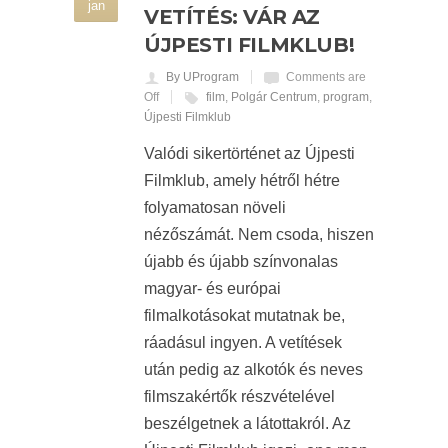
jan
VETÍTÉS: VÁR AZ
ÚJPESTI FILMKLUB!
By UProgram
Comments are
Off
film
,
Polgár Centrum
,
program
,
Újpesti Filmklub
Valódi sikertörténet az Újpesti
Filmklub, amely hétről hétre
folyamatosan növeli
nézőszámát. Nem csoda, hiszen
újabb és újabb színvonalas
magyar- és európai
filmalkotásokat mutatnak be,
ráadásul ingyen. A vetítések
után pedig az alkotók és neves
filmszakértők részvételével
beszélgetnek a látottakról. Az