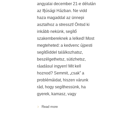
angyalai december 21-e délután
az Ifjúsági Házban. Ne vidd
haza magaddal az ünnepi
asztalhoz a stresszt! Öntsd ki
inkább nekünk, segítő
szakembereknek a lelked! Most
megteheted: a kedvenc újpesti
segítőiddel találkozhatsz,
beszélgethetsz, sütizhetsz,
ráadásul ingyen! Mit kell
hoznod? Semmit, „csak” a
problémáidat, hiszen várunk
rád, hogy segíthessünk, ha
gyerek, kamasz, vagy
Read more