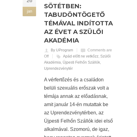
26
SÖTÉTBEN:
jan
TABUDÖNTÖGETŐ
TÉMÁVAL INDÍTOTTA
AZ ÉVET A SZÜLŐI
AKADÉMIA
By UProgram
Comments are
Off
Apád előtt ne vetkőzz
,
Szülői
Akadémia
,
Újpesti Felhőn Szállók
,
Uprendezvénytér
A vérfertőzés és a családon
belüli szexuális erőszak volt a
témája annak az előadásnak,
amit január 14-én mutattak be
az Uprendezvénytérben, az
Újpesti Felhőn Szállók idei első
alkalmával. Szomorú, de igaz,