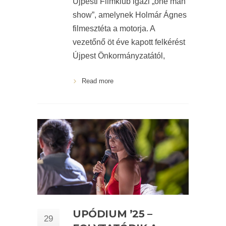
Újpesti Filmklub igazi „one man
show”, amelynek Holmár Ágnes
filmesztéta a motorja. A
vezetőnő öt éve kapott felkérést
Újpest Önkormányzatától,
Read more
UPÓDIUM ’25 –
29