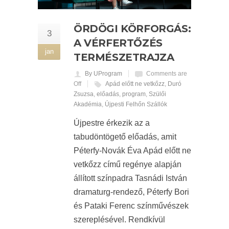
ÖRDÖGI KÖRFORGÁS:
3
A VÉRFERTŐZÉS
jan
TERMÉSZETRAJZA
By UProgram
Comments are
Off
Apád előtt ne vetkőzz
,
Duró
Zsuzsa
,
előadás
,
program
,
Szülői
Akadémia
,
Újpesti Felhőn Szállók
Újpestre érkezik az a
tabudöntögető előadás, amit
Péterfy-Novák Éva Apád előtt ne
vetkőzz című regénye alapján
állított színpadra Tasnádi István
dramaturg-rendező, Péterfy Bori
és Pataki Ferenc színművészek
szereplésével. Rendkívül