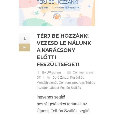
TÉRJ BE HOZZÁNK!
1
VEZESD LE NÁLUNK
dec
A KARÁCSONY
ELŐTTI
FESZÜLTSÉGET!
By UProgram
Comments are
Off
Duró Zsuza
,
Ifjúsági és
Mentálhigiénés Centrum
,
program
,
Térj be
hozzánk
,
Újpesti Felhőn Szállók
Ingyenes segítő
beszélgetéseket tartanak az
Újpesti Felhőn Szállók segítő