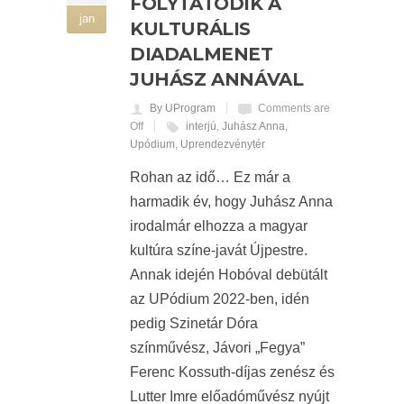
FOLYTATÓDIK A
jan
KULTURÁLIS
DIADALMENET
JUHÁSZ ANNÁVAL
By UProgram
Comments are
Off
interjú
,
Juhász Anna
,
Upódium
,
Uprendezvénytér
Rohan az idő… Ez már a
harmadik év, hogy Juhász Anna
irodalmár elhozza a magyar
kultúra színe-javát Újpestre.
Annak idején Hobóval debütált
az UPódium 2022-ben, idén
pedig Szinetár Dóra
színművész, Jávori „Fegya”
Ferenc Kossuth-díjas zenész és
Lutter Imre előadóművész nyújt