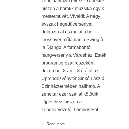
zenei fantázia érkezik Újpestre,
hiszen a barokk muzsika egyik
mesterművét, Vivaldi: A négy
évszak hegedűversenyét
dolgozta át és mutatja be
crossover műfajban a Swing à
la Django. A formabontó
hangverseny a Városházi Esték
programsorozat részeként
december 8-án, 18 órától az
Uprendezvénytér Sinkó László
Színháztermében hallható. A
zenekar ezer szállal kötődik
Újpesthez, hiszen a
zenekarvezető, Lombos Pál
Read more