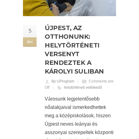
ÚJPEST, AZ
5
OTTHONUNK:
dec
HELYTÖRTÉNETI
VERSENYT
RENDEZTEK A
KÁROLYI SULIBAN
By UProgram
Comments are
Off
helytörténeti vetélkedő
Városunk legjelentősebb
nőalakjaival ismerkedhettek
meg a középiskolások, hiszen
Újpest neves leányai és
asszonyai szerepeltek központi